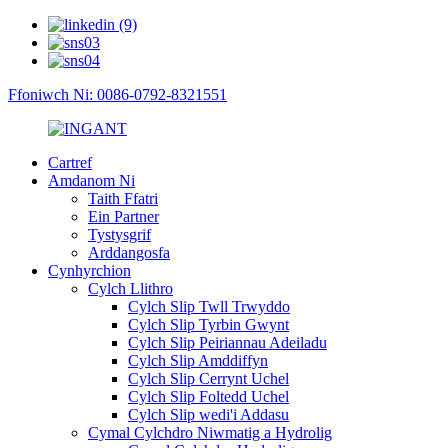
Ffoniwch Ni: 0086-0792-8321551
Cartref
Amdanom Ni
Taith Ffatri
Ein Partner
Tystysgrif
Arddangosfa
Cynhyrchion
Cylch Llithro
Cylch Slip Twll Trwyddo
Cylch Slip Tyrbin Gwynt
Cylch Slip Peiriannau Adeiladu
Cylch Slip Amddiffyn
Cylch Slip Cerrynt Uchel
Cylch Slip Foltedd Uchel
Cylch Slip wedi'i Addasu
Cymal Cylchdro Niwmatig a Hydrolig