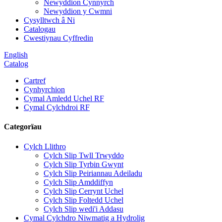
Newyddion Cynnyrch
Newyddion y Cwmni
Cysylltwch â Ni
Catalogau
Cwestiynau Cyffredin
English
Catalog
Cartref
Cynhyrchion
Cymal Amledd Uchel RF
Cymal Cylchdroi RF
Categorïau
Cylch Llithro
Cylch Slip Twll Trwyddo
Cylch Slip Tyrbin Gwynt
Cylch Slip Peiriannau Adeiladu
Cylch Slip Amddiffyn
Cylch Slip Cerrynt Uchel
Cylch Slip Foltedd Uchel
Cylch Slip wedi'i Addasu
Cymal Cylchdro Niwmatig a Hydrolig