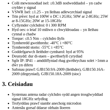
Colli mewnosodiad isel: ≤0.3dB nodweddiadol – yn cadw
cryfder y signal
VSWR Isel: ≤1.25 – yn lleihau adlewyrchiad signal
Trin pŵer: hyd at 100W o DC i 2GHz; 50W ar 2-8GHz; 25W
ar 8-15GHz; 20W ar 15-18GHz
Cyflymder cylchdroi: 0 i 300 RPM
Hyd oes: o leiaf 10 miliwn o chwyldroadau – yn lleihau
cynnal a chadw
Torque: ≤0.5 Nm – cylchdro llyfn
Tymheredd gweithredu: -40°C i +80°C
Tymheredd storio: -55°C i +85°C
Goddefgarwch lleithder cymharol: hyd at 95%
Deunydd: dur di-staen – gwrthsefyll cyrydiad
Sgôr IP: IP41 – amddiffyniad rhag gwrthrychau solet >1mm a
dŵr yn diferu
Safonau prawf: GJB150.9A-2009 (lleithder), GJB150.16A-
2009 (dirgryniad), GJB150.18A-2009 (sioc)
3. Ceisiadau
Systemau antena radar cylchdro sydd angen trosglwyddiad
signal 18GHz sefydlog
Trofyrddau prawf siambr anechoig microdon
Antenâu gorsaf ddaear olrhain lloeren