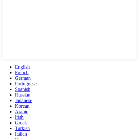
English
French
German
Portuguese
Spanish
Russian
Japanese
Korean
Arabic
Irish
Greek
Turkish
Italian