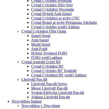
Cymal Cylchdro Hydrolig
Cymal Cylchdro Dŵr Oeri
Cymal Cylchdroi Niwmatig
Cymal Hybrid Aml-Sianel
Cymal Cylchdroi ar gyfer CNC
Cymal Rotari ar gyfer Peiriannau Adeiladu
Cymal Cylchdro wedi'i Addasu
Cymal Cylchdroi Ffibr Optig
Sianel Sengl
Aml-Sianel
Modd Sengl
Aml-Fodd
Hybrid Trydanol FORJ
FORJ wedi'i addasu
Cymal Amledd Uchel RF
Cymal Cylchdroi RF
Cymal Cylchdro RF Tonfedd
Cymal Cylchdroi RF wedi'i Addasu
Lleolydd Pan-tilt
Lleolydd Pan-tilt Servo
Mesur Lleolydd Pan-tilt
System Efelychu Lleolydd Pan-tilt
Addasu Lleolydd Pan-tilt
Newyddion Ingiant
Newyddion y Diwydiant