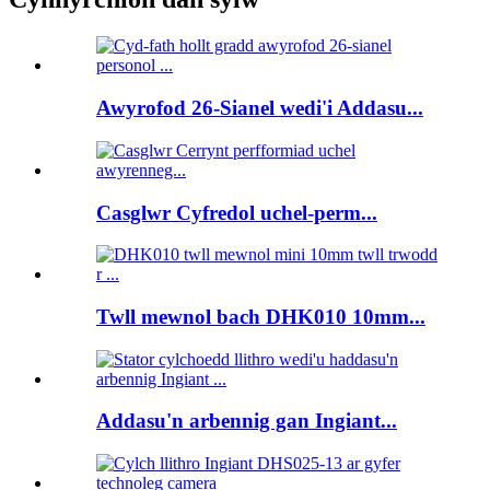
Awyrofod 26-Sianel wedi'i Addasu...
Casglwr Cyfredol uchel-perm...
Twll mewnol bach DHK010 10mm...
Addasu'n arbennig gan Ingiant...