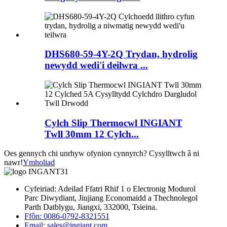
DHS680-59-4Y-2Q Trydan, hydrolig
newydd wedi'i deilwra ...
Cylch Slip Thermocwl INGIANT
Twll 30mm 12 Cylch...
Oes gennych chi unrhyw ofynion cynnyrch? Cysylltwch â ni
nawr!
Ymholiad
Cyfeiriad: Adeilad Ffatri Rhif 1 o Electronig Modurol
Parc Diwydiant, Jiujiang Economaidd a Thechnolegol
Parth Datblygu, Jiangxi, 332000, Tsieina.
Ffôn: 0086-0792-8321551
Email:
sales@ingiant.com