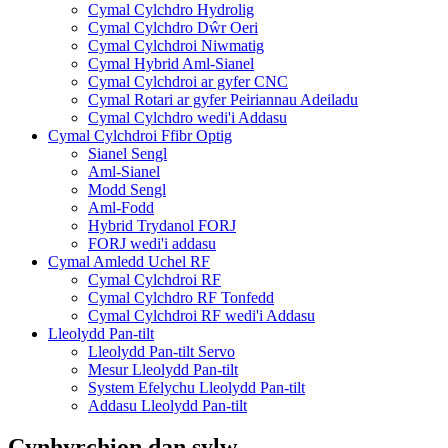
Cymal Cylchdro Hydrolig
Cymal Cylchdro Dŵr Oeri
Cymal Cylchdroi Niwmatig
Cymal Hybrid Aml-Sianel
Cymal Cylchdroi ar gyfer CNC
Cymal Rotari ar gyfer Peiriannau Adeiladu
Cymal Cylchdro wedi'i Addasu
Cymal Cylchdroi Ffibr Optig
Sianel Sengl
Aml-Sianel
Modd Sengl
Aml-Fodd
Hybrid Trydanol FORJ
FORJ wedi'i addasu
Cymal Amledd Uchel RF
Cymal Cylchdroi RF
Cymal Cylchdro RF Tonfedd
Cymal Cylchdroi RF wedi'i Addasu
Lleolydd Pan-tilt
Lleolydd Pan-tilt Servo
Mesur Lleolydd Pan-tilt
System Efelychu Lleolydd Pan-tilt
Addasu Lleolydd Pan-tilt
Cynhyrchion dan sylw