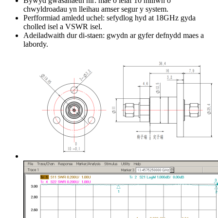
Bywyd gwasanaeth hir: mae o leiaf 10 miliwn o
chwyldroadau yn lleihau amser segur y system.
Perfformiad amledd uchel: sefydlog hyd at 18GHz gyda
cholled isel a VSWR isel.
Adeiladwaith dur di-staen: gwydn ar gyfer defnydd maes a
labordy.