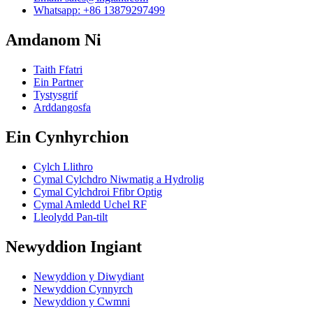
Whatsapp: +86 13879297499
Amdanom Ni
Taith Ffatri
Ein Partner
Tystysgrif
Arddangosfa
Ein Cynhyrchion
Cylch Llithro
Cymal Cylchdro Niwmatig a Hydrolig
Cymal Cylchdroi Ffibr Optig
Cymal Amledd Uchel RF
Lleolydd Pan-tilt
Newyddion Ingiant
Newyddion y Diwydiant
Newyddion Cynnyrch
Newyddion y Cwmni