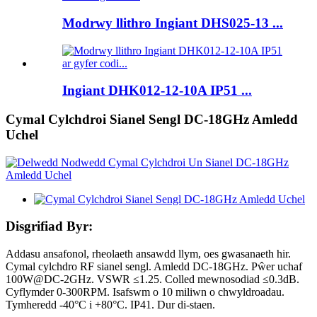
Modrwy llithro Ingiant DHS025-13 ...
Ingiant DHK012-12-10A IP51 ...
Cymal Cylchdroi Sianel Sengl DC-18GHz Amledd
Uchel
Disgrifiad Byr:
Addasu ansafonol, rheolaeth ansawdd llym, oes gwasanaeth hir.
Cymal cylchdro RF sianel sengl. Amledd DC-18GHz. Pŵer uchaf
100W@DC-2GHz. VSWR ≤1.25. Colled mewnosodiad ≤0.3dB.
Cyflymder 0-300RPM. Isafswm o 10 miliwn o chwyldroadau.
Tymheredd -40°C i +80°C. IP41. Dur di-staen.