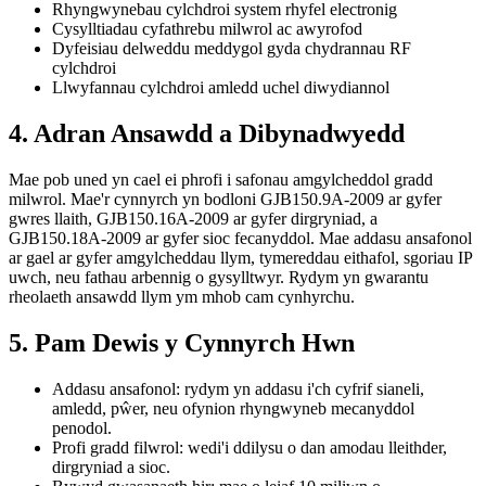
Rhyngwynebau cylchdroi system rhyfel electronig
Cysylltiadau cyfathrebu milwrol ac awyrofod
Dyfeisiau delweddu meddygol gyda chydrannau RF
cylchdroi
Llwyfannau cylchdroi amledd uchel diwydiannol
4. Adran Ansawdd a Dibynadwyedd
Mae pob uned yn cael ei phrofi i safonau amgylcheddol gradd
milwrol. Mae'r cynnyrch yn bodloni GJB150.9A-2009 ar gyfer
gwres llaith, GJB150.16A-2009 ar gyfer dirgryniad, a
GJB150.18A-2009 ar gyfer sioc fecanyddol. Mae addasu ansafonol
ar gael ar gyfer amgylcheddau llym, tymereddau eithafol, sgoriau IP
uwch, neu fathau arbennig o gysylltwyr. Rydym yn gwarantu
rheolaeth ansawdd llym ym mhob cam cynhyrchu.
5. Pam Dewis y Cynnyrch Hwn
Addasu ansafonol: rydym yn addasu i'ch cyfrif sianeli,
amledd, pŵer, neu ofynion rhyngwyneb mecanyddol
penodol.
Profi gradd filwrol: wedi'i ddilysu o dan amodau lleithder,
dirgryniad a sioc.