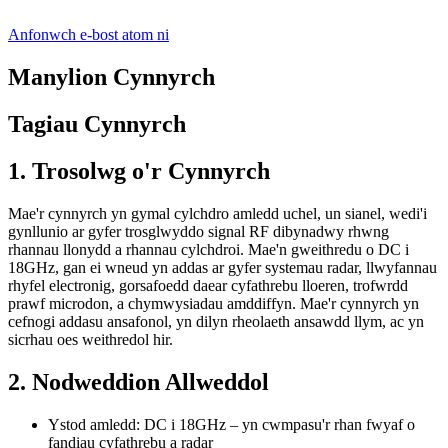
Anfonwch e-bost atom ni
Manylion Cynnyrch
Tagiau Cynnyrch
1. Trosolwg o'r Cynnyrch
Mae'r cynnyrch yn gymal cylchdro amledd uchel, un sianel, wedi'i
gynllunio ar gyfer trosglwyddo signal RF dibynadwy rhwng
rhannau llonydd a rhannau cylchdroi. Mae'n gweithredu o DC i
18GHz, gan ei wneud yn addas ar gyfer systemau radar, llwyfannau
rhyfel electronig, gorsafoedd daear cyfathrebu lloeren, trofwrdd
prawf microdon, a chymwysiadau amddiffyn. Mae'r cynnyrch yn
cefnogi addasu ansafonol, yn dilyn rheolaeth ansawdd llym, ac yn
sicrhau oes weithredol hir.
2. Nodweddion Allweddol
Ystod amledd: DC i 18GHz – yn cwmpasu'r rhan fwyaf o
fandiau cyfathrebu a radar