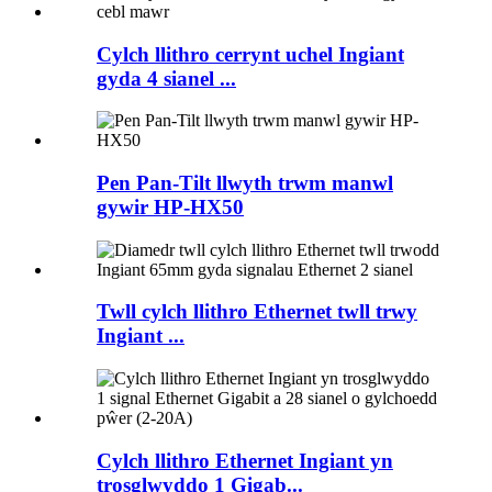
Cylch llithro cerrynt uchel Ingiant
gyda 4 sianel ...
Pen Pan-Tilt llwyth trwm manwl
gywir HP-HX50
Twll cylch llithro Ethernet twll trwy
Ingiant ...
Cylch llithro Ethernet Ingiant yn
trosglwyddo 1 Gigab...