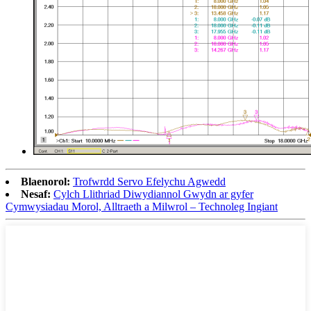
Blaenorol:
Trofwrdd Servo Efelychu Agwedd
Nesaf:
Cylch Llithriad Diwydiannol Gwydn ar gyfer
Cymwysiadau Morol, Alltraeth a Milwrol – Technoleg Ingiant