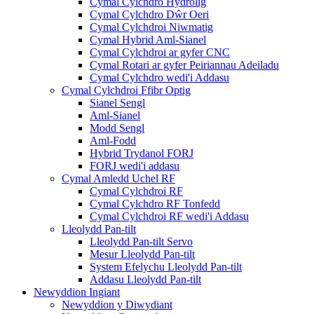
Cymal Cylchdro Hydrolig
Cymal Cylchdro Dŵr Oeri
Cymal Cylchdroi Niwmatig
Cymal Hybrid Aml-Sianel
Cymal Cylchdroi ar gyfer CNC
Cymal Rotari ar gyfer Peiriannau Adeiladu
Cymal Cylchdro wedi'i Addasu
Cymal Cylchdroi Ffibr Optig
Sianel Sengl
Aml-Sianel
Modd Sengl
Aml-Fodd
Hybrid Trydanol FORJ
FORJ wedi'i addasu
Cymal Amledd Uchel RF
Cymal Cylchdroi RF
Cymal Cylchdro RF Tonfedd
Cymal Cylchdroi RF wedi'i Addasu
Lleolydd Pan-tilt
Lleolydd Pan-tilt Servo
Mesur Lleolydd Pan-tilt
System Efelychu Lleolydd Pan-tilt
Addasu Lleolydd Pan-tilt
Newyddion Ingiant
Newyddion y Diwydiant