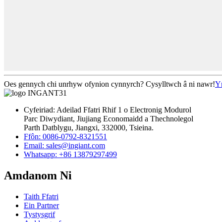
Oes gennych chi unrhyw ofynion cynnyrch? Cysylltwch â ni nawr!
Y
Cyfeiriad: Adeilad Ffatri Rhif 1 o Electronig Modurol
Parc Diwydiant, Jiujiang Economaidd a Thechnolegol
Parth Datblygu, Jiangxi, 332000, Tsieina.
Ffôn: 0086-0792-8321551
Email:
sales@ingiant.com
Whatsapp: +86 13879297499
Amdanom Ni
Taith Ffatri
Ein Partner
Tystysgrif