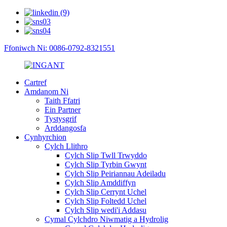
Ffoniwch Ni: 0086-0792-8321551
Cartref
Amdanom Ni
Taith Ffatri
Ein Partner
Tystysgrif
Arddangosfa
Cynhyrchion
Cylch Llithro
Cylch Slip Twll Trwyddo
Cylch Slip Tyrbin Gwynt
Cylch Slip Peiriannau Adeiladu
Cylch Slip Amddiffyn
Cylch Slip Cerrynt Uchel
Cylch Slip Foltedd Uchel
Cylch Slip wedi'i Addasu
Cymal Cylchdro Niwmatig a Hydrolig