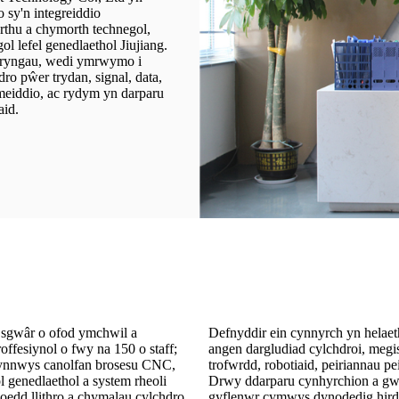
 sy'n integreiddio
rthu a chymorth technegol,
 lefel genedlaethol Jiujiang.
fryngau, wedi ymrwymo i
ro pŵer trydan, signal, data,
omeiddio, ac rydym yn darparu
aid.
 sgwâr o ofod ymchwil a
Defnyddir ein cynnyrch yn helae
fesiynol o fwy na 150 o staff;
angen dargludiad cylchdroi, megis
gynnwys canolfan brosesu CNC,
trofwrdd, robotiaid, peiriannau p
l genedlaethol a system rheoli
Drwy ddarparu cynhyrchion a gwa
oedd llithro a chymalau cylchdro
gyflenwr cymwys dynodedig hirdy