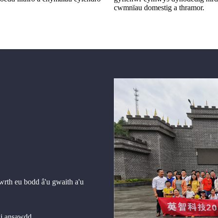
cwmnïau domestig a thramor.
rth eu bodd â'u gwaith a'u
i ansawdd.