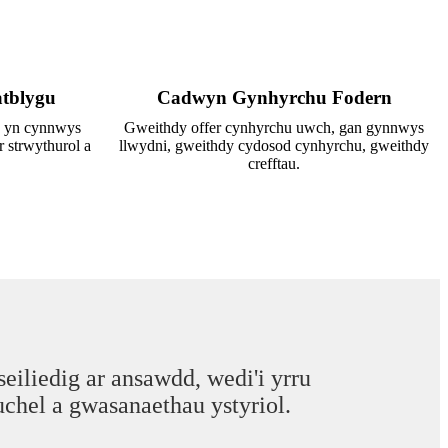
tblygu
Cadwyn Gynhyrchu Fodern
u yn cynnwys
Gweithdy offer cynhyrchu uwch, gan gynnwys
r strwythurol a
llwydni, gweithdy cydosod cynhyrchu, gweithdy
crefftau.
iliedig ar ansawdd, wedi'i yrru
uchel a gwasanaethau ystyriol.