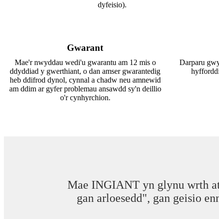
dyfeisio).
Gwarant
Mae'r nwyddau wedi'u gwarantu am 12 mis o
Darparu gwy
ddyddiad y gwerthiant, o dan amser gwarantedig
hyffordd
heb ddifrod dynol, cynnal a chadw neu amnewid
am ddim ar gyfer problemau ansawdd sy'n deillio
o'r cynhyrchion.
Mae INGIANT yn glynu wrth athr
gan arloesedd", gan geisio en