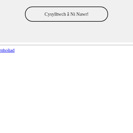
Cysylltwch â Ni Nawr!
mholiad