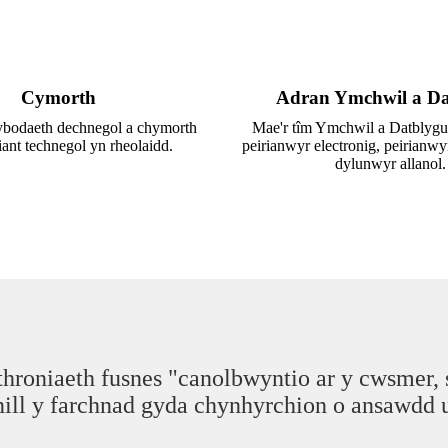
Cymorth
Adran Ymchwil a Da
bodaeth dechnegol a chymorth
Mae'r tîm Ymchwil a Datblyg
iant technegol yn rheolaidd.
peirianwyr electronig, peirianwy
dylunwyr allanol.
oniaeth fusnes "canolbwyntio ar y cwsmer, se
nill y farchnad gyda chynhyrchion o ansawdd 