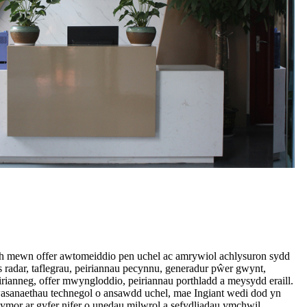
th mewn offer awtomeiddio pen uchel ac amrywiol achlysuron sydd
 radar, taflegrau, peiriannau pecynnu, generadur pŵer gwynt,
eirianneg, offer mwyngloddio, peiriannau porthladd a meysydd eraill.
sanaethau technegol o ansawdd uchel, mae Ingiant wedi dod yn
mor ar gyfer nifer o unedau milwrol a sefydliadau ymchwil,