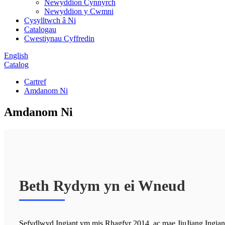
Newyddion Cynnyrch
Newyddion y Cwmni
Cysylltwch â Ni
Catalogau
Cwestiynau Cyffredin
English
Catalog
Cartref
Amdanom Ni
Amdanom Ni
Beth Rydym yn ei Wneud
Sefydlwyd Ingiant ym mis Rhagfyr 2014, ac mae JiuJiang Ingian