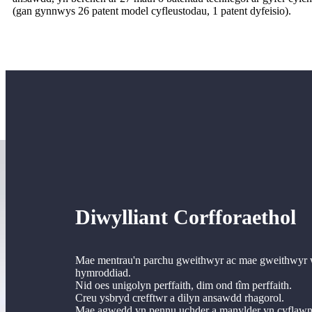
(gan gynnwys 26 patent model cyfleustodau, 1 patent dyfeisio).
Diwylliant Corfforaethol
Mae mentrau'n parchu gweithwyr ac mae gweithwyr w
hymroddiad.
Nid oes unigolyn perffaith, dim ond tîm perffaith.
Creu ysbryd crefftwr a dilyn ansawdd rhagorol.
Mae agwedd yn pennu uchder a manylder yn cyflawn