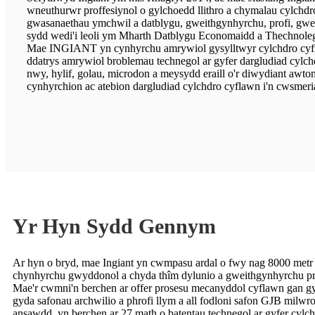
wneuthurwr proffesiynol o gylchoedd llithro a chymalau cylchdro
gwasanaethau ymchwil a datblygu, gweithgynhyrchu, profi, gwe
sydd wedi'i leoli ym Mharth Datblygu Economaidd a Thechnolegol
Mae INGIANT yn cynhyrchu amrywiol gysylltwyr cylchdro cy
ddatrys amrywiol broblemau technegol ar gyfer dargludiad cylchd
nwy, hylif, golau, microdon a meysydd eraill o'r diwydiant awt
cynhyrchion ac atebion dargludiad cylchdro cyflawn i'n cwsmeri
Yr Hyn Sydd Gennym
Ar hyn o bryd, mae Ingiant yn cwmpasu ardal o fwy nag 8000 metr
chynhyrchu gwyddonol a chyda thîm dylunio a gweithgynhyrchu prof
Mae'r cwmni'n berchen ar offer prosesu mecanyddol cyflawn gan 
gyda safonau archwilio a phrofi llym a all fodloni safon GJB milwro
ansawdd, yn berchen ar 27 math o batentau technegol ar gyfer cylch