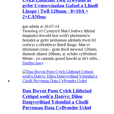
gyfer Cymwysiadau Gafael a Llinell
Llusgo | Twll 120mm · 8×10A +
2×CANbus
gan admin ar 26-07-14
Trosolwg o'r Cynnyrch Mae'r fodrwy lithriad
dargludol drwodd hon wedi'i pheiriannu'n
benodol ar gyfer peiriannau adeiladu trwm fel
crafwyr a chloddwyr llinell llusgo. Mae ei
ddyluniad cryno - gyda thwll mewnol 120mm,
diamedr allanol 208mm, ac uchder cyffredinol
80mm - yn caniatáu gosod hawdd ar sle'r offer...
Darllen mwy
Dau Bwynt Poen Cylch Llithriad
Critigol wedi'u Datrys: Dileu
Datgysylltiad Ysbeidiol a Cholli
Pecynnau Data Cyflymder Uchel