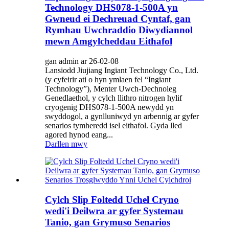
Technology DHS078-1-500A yn
Gwneud ei Dechreuad Cyntaf, gan
Rymhau Uwchraddio Diwydiannol
mewn Amgylcheddau Eithafol
gan admin ar 26-02-08
Lansiodd Jiujiang Ingiant Technology Co., Ltd.
(y cyfeirir ati o hyn ymlaen fel “Ingiant
Technology”), Menter Uwch-Dechnoleg
Genedlaethol, y cylch llithro nitrogen hylif
cryogenig DHS078-1-500A newydd yn
swyddogol, a gynlluniwyd yn arbennig ar gyfer
senarios tymheredd isel eithafol. Gyda lled
agored hynod eang...
Darllen mwy
Cylch Slip Foltedd Uchel Cryno
wedi'i Deilwra ar gyfer Systemau
Tanio, gan Grymuso Senarios