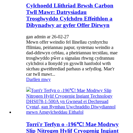
Cylchoedd Llithriad Brwsh Carbon
Twll Mawr: Datrysiadau
Trosglwyddo Cylchdro Effeithlon a
Dibynadwy ar gyfer Offer Dirwyn
gan admin ar 26-02-27
Mewn offer weindio fel llinellau cynhyrchu
ffilmiau, peiriannau papur, systemau weindio a
dad-ddirwyn ceblau, a pheiriannau tecstilau, mae
trosglwyddo pŵer a signalau rhwng cydrannau
cylchdroi a llonydd yn gyswllt hanfodol wrth
sicrhau gweithrediad parhaus a sefydlog. Mae'r
car twll mawr...
Darllen mwy
Torri'r Terfyn o -196℃! Mae Modrwy
Slip Nitrogen Hylif Cryogenig Ingiant