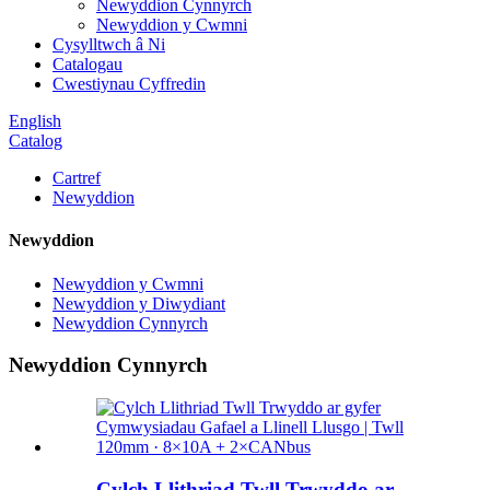
Newyddion Cynnyrch
Newyddion y Cwmni
Cysylltwch â Ni
Catalogau
Cwestiynau Cyffredin
English
Catalog
Cartref
Newyddion
Newyddion
Newyddion y Cwmni
Newyddion y Diwydiant
Newyddion Cynnyrch
Newyddion Cynnyrch
Cylch Llithriad Twll Trwyddo ar