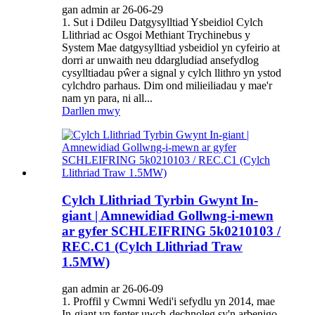
gan admin ar 26-06-29
1. Sut i Ddileu Datgysylltiad Ysbeidiol Cylch
Llithriad ac Osgoi Methiant Trychinebus y
System Mae datgysylltiad ysbeidiol yn cyfeirio at
dorri ar unwaith neu ddargludiad ansefydlog
cysylltiadau pŵer a signal y cylch llithro yn ystod
cylchdro parhaus. Dim ond milieiliadau y mae'r
nam yn para, ni all...
Darllen mwy
Cylch Llithriad Tyrbin Gwynt In-
giant | Amnewidiad Gollwng-i-mewn
ar gyfer SCHLEIFRING 5k0210103 /
REC.C1 (Cylch Llithriad Traw
1.5MW)
gan admin ar 26-06-09
1. Proffil y Cwmni Wedi'i sefydlu yn 2014, mae
In-giant yn fenter uwch-dechnoleg sy'n arbenigo