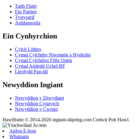
Taith Ffatri
Ein Partner
Tystysgrif
Arddangosfa
Ein Cynhyrchion
Cylch Llithro
Cymal Cylchdro Niwmatig a Hydrolig
Cymal Cylchdroi Ffibr Optig
Cymal Amledd Uchel RF
Lleolydd Pan-tilt
Newyddion Ingiant
Newyddion y Diwydiant
Newyddion Cynnyrch
Newyddion y Cwmni
Hawlfraint © 2014-2026 ingiant-slipring.com Cedwir Pob Hawl.
Anfon E-bost
Whatsapp