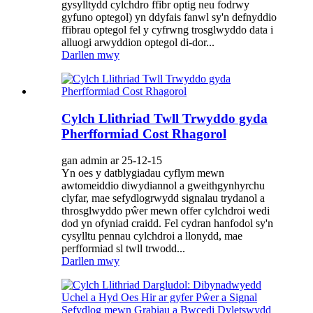
gysylltydd cylchdro ffibr optig neu fodrwy
gyfuno optegol) yn ddyfais fanwl sy'n defnyddio
ffibrau optegol fel y cyfrwng trosglwyddo data i
alluogi arwyddion optegol di-dor...
Darllen mwy
Cylch Llithriad Twll Trwyddo gyda
Pherfformiad Cost Rhagorol
gan admin ar 25-12-15
Yn oes y datblygiadau cyflym mewn
awtomeiddio diwydiannol a gweithgynhyrchu
clyfar, mae sefydlogrwydd signalau trydanol a
throsglwyddo pŵer mewn offer cylchdroi wedi
dod yn ofyniad craidd. Fel cydran hanfodol sy'n
cysylltu pennau cylchdroi a llonydd, mae
perfformiad sl twll trwodd...
Darllen mwy