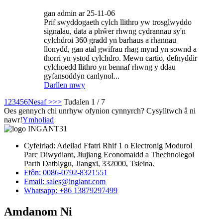
gan admin ar 25-11-06
Prif swyddogaeth cylch llithro yw trosglwyddo
signalau, data a phŵer rhwng cydrannau sy'n
cylchdroi 360 gradd yn barhaus a rhannau
llonydd, gan atal gwifrau rhag mynd yn sownd a
thorri yn ystod cylchdro. Mewn cartio, defnyddir
cylchoedd llithro yn bennaf rhwng y ddau
gyfansoddyn canlynol...
Darllen mwy
1
2
3
4
5
6
Nesaf >
>>
Tudalen 1 / 7
Oes gennych chi unrhyw ofynion cynnyrch? Cysylltwch â ni
nawr!
Ymholiad
Cyfeiriad: Adeilad Ffatri Rhif 1 o Electronig Modurol
Parc Diwydiant, Jiujiang Economaidd a Thechnolegol
Parth Datblygu, Jiangxi, 332000, Tsieina.
Ffôn: 0086-0792-8321551
Email:
sales@ingiant.com
Whatsapp: +86 13879297499
Amdanom Ni