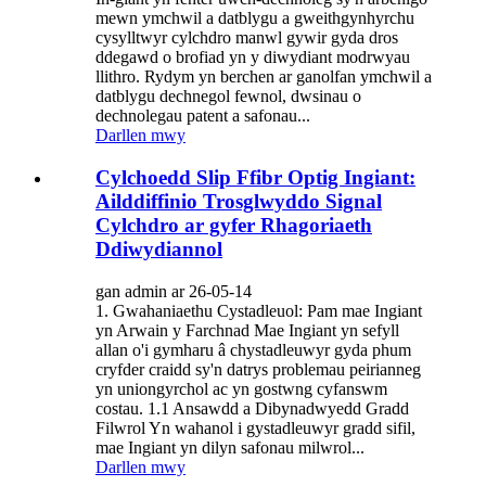
mewn ymchwil a datblygu a gweithgynhyrchu
cysylltwyr cylchdro manwl gywir gyda dros
ddegawd o brofiad yn y diwydiant modrwyau
llithro. Rydym yn berchen ar ganolfan ymchwil a
datblygu dechnegol fewnol, dwsinau o
dechnolegau patent a safonau...
Darllen mwy
Cylchoedd Slip Ffibr Optig Ingiant:
Ailddiffinio Trosglwyddo Signal
Cylchdro ar gyfer Rhagoriaeth
Ddiwydiannol
gan admin ar 26-05-14
1. Gwahaniaethu Cystadleuol: Pam mae Ingiant
yn Arwain y Farchnad Mae Ingiant yn sefyll
allan o'i gymharu â chystadleuwyr gyda phum
cryfder craidd sy'n datrys problemau peirianneg
yn uniongyrchol ac yn gostwng cyfanswm
costau. 1.1 Ansawdd a Dibynadwyedd Gradd
Filwrol Yn wahanol i gystadleuwyr gradd sifil,
mae Ingiant yn dilyn safonau milwrol...
Darllen mwy