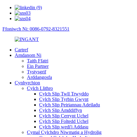
Ffoniwch Ni: 0086-0792-8321551
Cartref
Amdanom Ni
Taith Ffatri
Ein Partner
Tystysgrif
Arddangosfa
Cynhyrchion
Cylch Llithro
Cylch Slip Twll Trwyddo
Cylch Slip Tyrbin Gwynt
Cylch Slip Peiriannau Adeiladu
Cylch Slip Amddiffyn
Cylch Slip Cerrynt Uchel
Cylch Slip Foltedd Uchel
Cylch Slip wedi'i Addasu
Cymal Cylchdro Niwmatig a Hydrolig