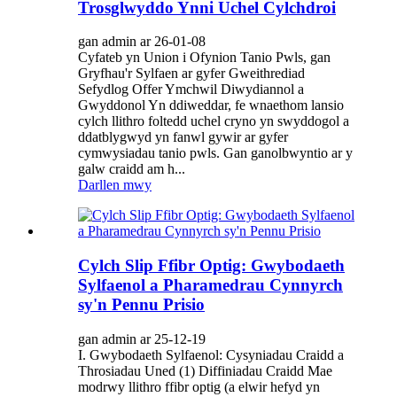
Trosglwyddo Ynni Uchel Cylchdroi
gan admin ar 26-01-08
Cyfateb yn Union i Ofynion Tanio Pwls, gan
Gryfhau'r Sylfaen ar gyfer Gweithrediad
Sefydlog Offer Ymchwil Diwydiannol a
Gwyddonol Yn ddiweddar, fe wnaethom lansio
cylch llithro foltedd uchel cryno yn swyddogol a
ddatblygwyd yn fanwl gywir ar gyfer
cymwysiadau tanio pwls. Gan ganolbwyntio ar y
galw craidd am h...
Darllen mwy
Cylch Slip Ffibr Optig: Gwybodaeth
Sylfaenol a Pharamedrau Cynnyrch
sy'n Pennu Prisio
gan admin ar 25-12-19
I. Gwybodaeth Sylfaenol: Cysyniadau Craidd a
Throsiadau Uned (1) Diffiniadau Craidd Mae
modrwy llithro ffibr optig (a elwir hefyd yn