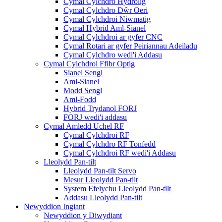
Cymal Cylchdro Hydrolig
Cymal Cylchdro Dŵr Oeri
Cymal Cylchdroi Niwmatig
Cymal Hybrid Aml-Sianel
Cymal Cylchdroi ar gyfer CNC
Cymal Rotari ar gyfer Peiriannau Adeiladu
Cymal Cylchdro wedi'i Addasu
Cymal Cylchdroi Ffibr Optig
Sianel Sengl
Aml-Sianel
Modd Sengl
Aml-Fodd
Hybrid Trydanol FORJ
FORJ wedi'i addasu
Cymal Amledd Uchel RF
Cymal Cylchdroi RF
Cymal Cylchdro RF Tonfedd
Cymal Cylchdroi RF wedi'i Addasu
Lleolydd Pan-tilt
Lleolydd Pan-tilt Servo
Mesur Lleolydd Pan-tilt
System Efelychu Lleolydd Pan-tilt
Addasu Lleolydd Pan-tilt
Newyddion Ingiant
Newyddion y Diwydiant