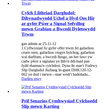
Cylch Llithriad Dargludol:
Dibynadwyedd Uchel a Hyd Oes Hir
ar gyfer Pŵer a Signal Sefydlog
mewn Grabiau a Bwcedi Dyletswydd
Trwm
gan admin ar 25-11-12
1.Cyflwyniad Ar gyfer offer trwm fel gafaelion
croen oren, gafaelion cregyn bylchog, gafaelion
wal diaffram, a bwcedi llusgo, un her fawr yw
cadw pŵer a signalau yn llifo'n ddi-baid pan
fydd rhannau'n cylchdroi. Dyna lle mae'r Fodrwy
Slip Dargludol JiuJiang In-giant DHK120-12-
002 yn dod i mewn—mae wedi'i hadeiladu...
Darllen mwy
Prif Senarios Cymhwysiad Cylchoedd
Slip mewn Karting