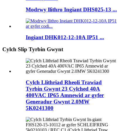
Modrwy llithro Ingiant DHS025-13 ...
Ingiant DHK012-12-10A IP51 ...
Cylch Slip Tyrbin Gwynt
Cylch Llithriad Rheoli Trawiad
Tyrbin Gwynt 23 Cylched 40A
400VAC IP65 Amnewid ar gyfer
Generadur Gwynt 2.0MW
5K0241300