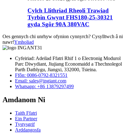
Cylch Llithriad Rheoli Trawiad
Tyrbin Gwynt FHS180-25-30321
gyda Sgôr 90A 380VAC
Oes gennych chi unrhyw ofynion cynnyrch? Cysylltwch â ni
nawr!
Ymholiad
Cyfeiriad: Adeilad Ffatri Rhif 1 o Electronig Modurol
Parc Diwydiant, Jiujiang Economaidd a Thechnolegol
Parth Datblygu, Jiangxi, 332000, Tsieina.
Ffôn: 0086-0792-8321551
Email:
sales@ingiant.com
Whatsapp: +86 13879297499
Amdanom Ni
Taith Ffatri
Ein Partner
Tystysgrif
Arddangosfa