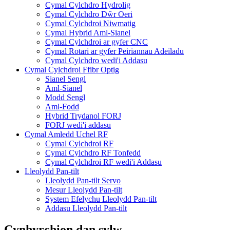
Cymal Cylchdro Hydrolig
Cymal Cylchdro Dŵr Oeri
Cymal Cylchdroi Niwmatig
Cymal Hybrid Aml-Sianel
Cymal Cylchdroi ar gyfer CNC
Cymal Rotari ar gyfer Peiriannau Adeiladu
Cymal Cylchdro wedi'i Addasu
Cymal Cylchdroi Ffibr Optig
Sianel Sengl
Aml-Sianel
Modd Sengl
Aml-Fodd
Hybrid Trydanol FORJ
FORJ wedi'i addasu
Cymal Amledd Uchel RF
Cymal Cylchdroi RF
Cymal Cylchdro RF Tonfedd
Cymal Cylchdroi RF wedi'i Addasu
Lleolydd Pan-tilt
Lleolydd Pan-tilt Servo
Mesur Lleolydd Pan-tilt
System Efelychu Lleolydd Pan-tilt
Addasu Lleolydd Pan-tilt
Cynhyrchion dan sylw