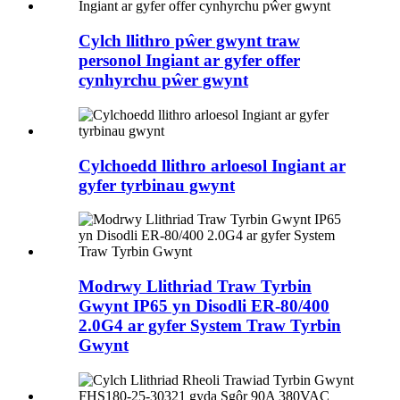
Cylch llithro pŵer gwynt traw
personol Ingiant ar gyfer offer
cynhyrchu pŵer gwynt
Cylchoedd llithro arloesol Ingiant ar
gyfer tyrbinau gwynt
Modrwy Llithriad Traw Tyrbin
Gwynt IP65 yn Disodli ER-80/400
2.0G4 ar gyfer System Traw Tyrbin
Gwynt