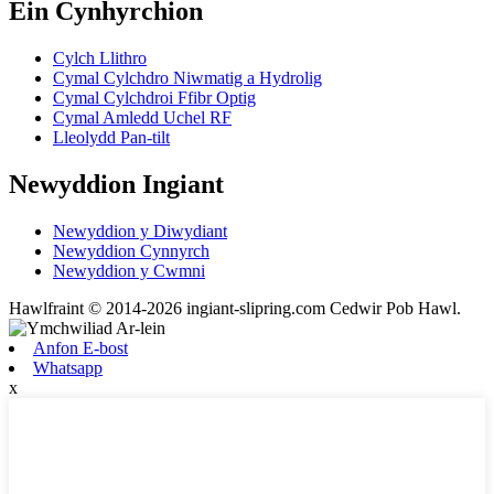
Ein Cynhyrchion
Cylch Llithro
Cymal Cylchdro Niwmatig a Hydrolig
Cymal Cylchdroi Ffibr Optig
Cymal Amledd Uchel RF
Lleolydd Pan-tilt
Newyddion Ingiant
Newyddion y Diwydiant
Newyddion Cynnyrch
Newyddion y Cwmni
Hawlfraint © 2014-2026 ingiant-slipring.com Cedwir Pob Hawl.
Anfon E-bost
Whatsapp
x