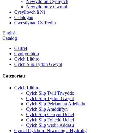
Newyddion Cynnyrch
Newyddion y Cwmni
Cysylltwch â Ni
Catalogau
Cwestiynau Cyffredin
English
Catalog
Cartref
Cynhyrchion
Cylch Llithro
Cylch Slip Tyrbin Gwynt
Categorïau
Cylch Llithro
Cylch Slip Twll Trwyddo
Cylch Slip Tyrbin Gwynt
Cylch Slip Peiriannau Adeiladu
Cylch Slip Amddiffyn
Cylch Slip Cerrynt Uchel
Cylch Slip Foltedd Uchel
Cylch Slip wedi'i Addasu
Cymal Cylchdro Niwmatig a Hydrolig