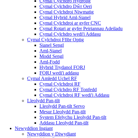
Cymal Cylchdro Hydrolig
Cymal Cylchdro Dŵr Oeri
Cymal Cylchdroi Niwmatig
Cymal Hybrid Aml-Sianel
Cymal Cylchdroi ar gyfer CNC
Cymal Rotari ar gyfer Peiriannau Adeiladu
Cymal Cylchdro wedi'i Addasu
Cymal Cylchdroi Ffibr Optig
Sianel Sengl
Aml-Sianel
Modd Sengl
Aml-Fodd
Hybrid Trydanol FORJ
FORJ wedi'i addasu
Cymal Amledd Uchel RF
Cymal Cylchdroi RF
Cymal Cylchdro RF Tonfedd
Cymal Cylchdroi RF wedi'i Addasu
Lleolydd Pan-tilt
Lleolydd Pan-tilt Servo
Mesur Lleolydd Pan-tilt
System Efelychu Lleolydd Pan-tilt
Addasu Lleolydd Pan-tilt
Newyddion Ingiant
Newyddion y Diwydiant