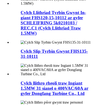
Cylch Llithriad Tyrbin Gwynt In-
giant FHS120-15-10112 ar gyfer
SCHLEIFRING 5k0210103 /
REC.C1 (Cylch Llithriad Traw
1.5MW)
Cylch Slip Tyrbin Gwynt FHS135-
31-10111
Cylch llithro rheoli traw Ingiant
1.5MW 31 sianel o 400VAC/60A ar
gyfer Dongfang Turbine Co., Ltd