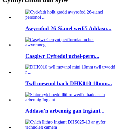
Awyrofod 26-Sianel wedi'i Addasu...
Casglwr Cyfredol uchel-perm...
Twll mewnol bach DHK010 10mm...
Addasu'n arbennig gan Ingiant...