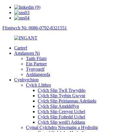
Ffoniwch Ni: 0086-0792-8321551
Cartref
Amdanom Ni
Taith Ffatri
Ein Partner
Tystysgrif
Arddangosfa
Cynhyrchion
Cylch Llithro
Cylch Slip Twll Trwyddo
Cylch Slip Tyrbin Gwynt
Cylch Slip Peiriannau Adeiladu
Cylch Slip Amddiffyn
Cylch Slip Cerrynt Uchel
Cylch Slip Foltedd Uchel
Cylch Slip wedi'i Addasu
Cymal Cylchdro Niwmatig a Hydrolig