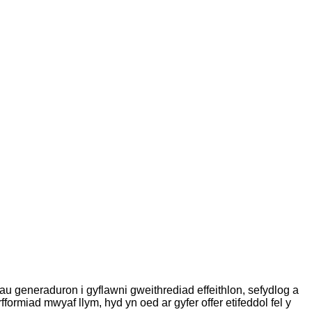
 generaduron i gyflawni gweithrediad effeithlon, sefydlog a
rmiad mwyaf llym, hyd yn oed ar gyfer offer etifeddol fel y