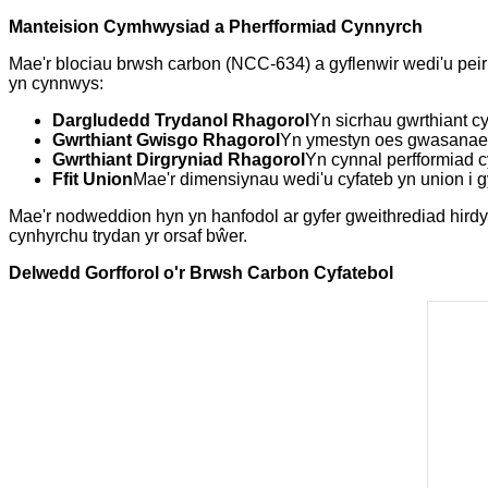
Manteision Cymhwysiad a Pherfformiad Cynnyrch
Mae'r blociau brwsh carbon (NCC-634) a gyflenwir wedi'u pei
yn cynnwys:
Dargludedd Trydanol Rhagorol
Yn sicrhau gwrthiant cys
Gwrthiant Gwisgo Rhagorol
Yn ymestyn oes gwasanaeth
Gwrthiant Dirgryniad Rhagorol
Yn cynnal perfformiad c
Ffit Union
Mae'r dimensiynau wedi'u cyfateb yn union i g
Mae'r nodweddion hyn yn hanfodol ar gyfer gweithrediad hirdym
cynhyrchu trydan yr orsaf bŵer.
Delwedd Gorfforol o'r Brwsh Carbon Cyfatebol