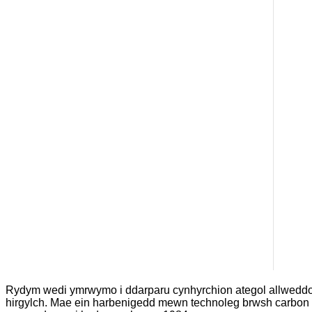
Rydym wedi ymrwymo i ddarparu cynhyrchion ategol allweddol d
hirgylch. Mae ein harbenigedd mewn technoleg brwsh carbon yn 