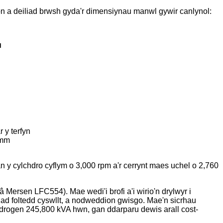
n a deiliad brwsh gyda'r dimensiynau manwl gywir canlynol:
u
 y terfyn
 mm
n y cylchdro cyflym o 3,000 rpm a'r cerrynt maes uchel o 2,760
 Mersen LFC554). Mae wedi'i brofi a'i wirio'n drylwyr i
ad foltedd cyswllt, a nodweddion gwisgo. Mae'n sicrhau
hydrogen 245,800 kVA hwn, gan ddarparu dewis arall cost-