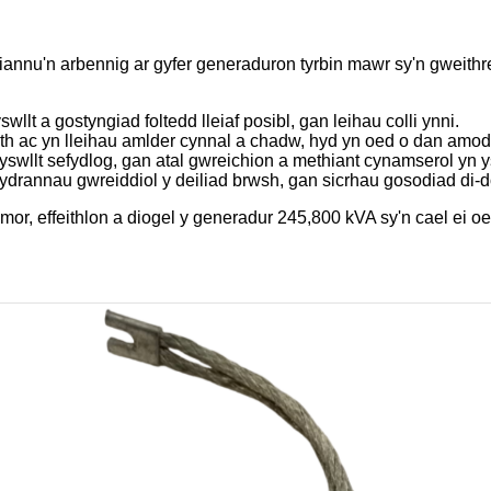
riannu'n arbennig ar gyfer generaduron tyrbin mawr sy'n gweit
wllt a gostyngiad foltedd lleiaf posibl, gan leihau colli ynni.
 ac yn lleihau amlder cynnal a chadw, hyd yn oed o dan amoda
yswllt sefydlog, gan atal gwreichion a methiant cynamserol yn ys
ydrannau gwreiddiol y deiliad brwsh, gan sicrhau gosodiad di-do
or, effeithlon a diogel y generadur 245,800 kVA sy'n cael ei o