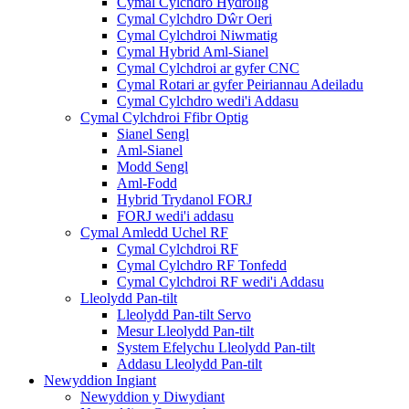
Cymal Cylchdro Hydrolig
Cymal Cylchdro Dŵr Oeri
Cymal Cylchdroi Niwmatig
Cymal Hybrid Aml-Sianel
Cymal Cylchdroi ar gyfer CNC
Cymal Rotari ar gyfer Peiriannau Adeiladu
Cymal Cylchdro wedi'i Addasu
Cymal Cylchdroi Ffibr Optig
Sianel Sengl
Aml-Sianel
Modd Sengl
Aml-Fodd
Hybrid Trydanol FORJ
FORJ wedi'i addasu
Cymal Amledd Uchel RF
Cymal Cylchdroi RF
Cymal Cylchdro RF Tonfedd
Cymal Cylchdroi RF wedi'i Addasu
Lleolydd Pan-tilt
Lleolydd Pan-tilt Servo
Mesur Lleolydd Pan-tilt
System Efelychu Lleolydd Pan-tilt
Addasu Lleolydd Pan-tilt
Newyddion Ingiant
Newyddion y Diwydiant