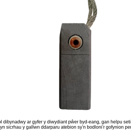
ibynadwy ar gyfer y diwydiant pŵer byd-eang, gan helpu setiau
sicrhau y gallwn ddarparu atebion sy'n bodloni'r gofynion perffo