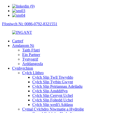
Ffoniwch Ni: 0086-0792-8321551
Cartref
Amdanom Ni
Taith Ffatri
Ein Partner
Tystysgrif
Arddangosfa
Cynhyrchion
Cylch Llithro
Cylch Slip Twll Trwyddo
Cylch Slip Tyrbin Gwynt
Cylch Slip Peiriannau Adeiladu
Cylch Slip Amddiffyn
Cylch Slip Cerrynt Uchel
Cylch Slip Foltedd Uchel
Cylch Slip wedi'i Addasu
Cymal Cylchdro Niwmatig a Hydrolig