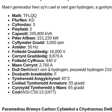
Mae'r generadur hwn sy'n cael ei oeri gan hydrogen, a gynhyrc
Math
: TFLQQ
Ffurflen
: KD
Cyfnodau
: 3
Pwyliaid
: 2
Capasiti
: 245,800 kVA
Pŵer Allbwn
: 221,220 kW
Cyflymder Gradd
: 3,000 rpm
Amlder
: 50 Hz
Foltedd Graddedig
: 16,000 V
Cerrynt Graddedig
: 8,870 A
Foltedd Cyffrous
: 440 V
Maes Cerrynt
: 2,760 A
Dull Oeri
Wedi'i oeri â hydrogen, pwysedd hydrogen 210
Dosbarth Inswleiddio
: F
Tymheredd Amgylchynol
: 45°C
Codiad Tymheredd Armature
: 55 gradd
Cynnydd Tymheredd y Maes
: 65 gradd
Cod
ANSI C50.13 (1977)
Paramedrau Brwsys Carbon Cyfatebol a Chydrannau Deil