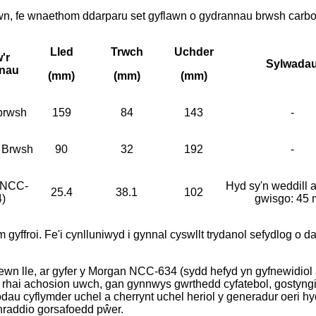
wn, fe wnaethom ddarparu set gyflawn o gydrannau brwsh carbo
Lled
Trwch
Uchder
'r
Sylwada
nau
(mm)
(mm)
(mm)
brwsh
159
84
143
-
 Brwsh
90
32
192
-
(NCC-
Hyd sy'n weddill ar
25.4
38.1
102
)
gwisgo: 45
ffroi. Fe'i cynlluniwyd i gynnal cyswllt trydanol sefydlog o da
ewn lle, ar gyfer y Morgan NCC-634 (sydd hefyd yn gyfnewidiol â
 rhai achosion uwch, gan gynnwys gwrthedd cyfatebol, gostyngi
odau cyflymder uchel a cherrynt uchel heriol y generadur oeri 
chraddio gorsafoedd pŵer.