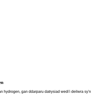
en
n hydrogen, gan ddarparu datrysiad wedi'i deilwra sy'n