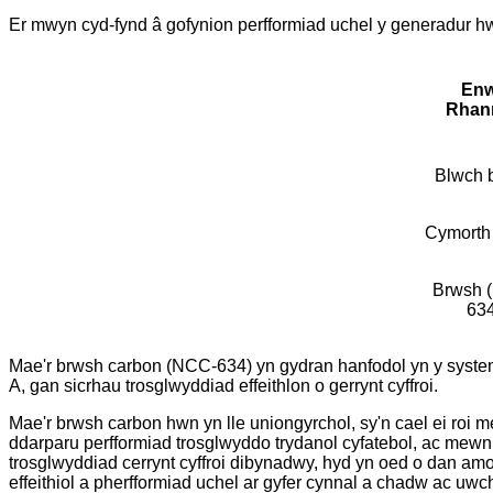
Er mwyn cyd-fynd â gofynion perfformiad uchel y generadur h
Enw
Rhan
Blwch 
Cymorth
Brwsh 
634
Mae'r brwsh carbon (NCC-634) yn gydran hanfodol yn y system gy
A, gan sicrhau trosglwyddiad effeithlon o gerrynt cyffroi.
Mae'r brwsh carbon hwn yn lle uniongyrchol, sy'n cael ei roi m
ddarparu perfformiad trosglwyddo trydanol cyfatebol, ac mewn
trosglwyddiad cerrynt cyffroi dibynadwy, hyd yn oed o dan am
effeithiol a pherfformiad uchel ar gyfer cynnal a chadw ac uw