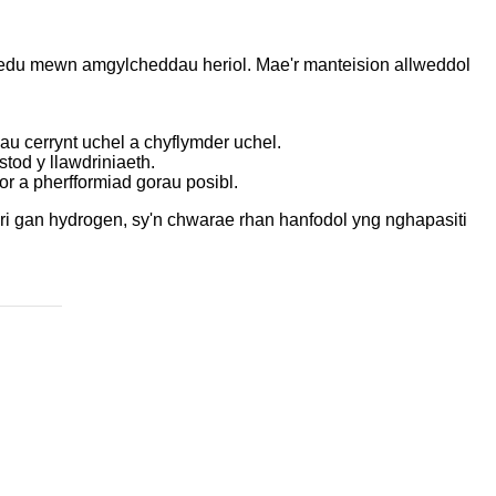
hredu mewn amgylcheddau heriol. Mae'r manteision allweddol
u cerrynt uchel a chyflymder uchel.
tod y llawdriniaeth.
r a pherfformiad gorau posibl.
eri gan hydrogen, sy'n chwarae rhan hanfodol yng nghapasiti