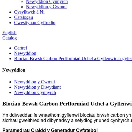
Newyddion Cynnyrch
Newyddion y Cwmni
Cysylltwch â Ni
Catalogau
Cwestiynau Cyffredin
English
Catalog
Cartref
Newyddion
Blociau Brwsh Carbon Perfformiad Uchel a Gyflenwir ar gyfer
Newyddion
Newyddion y Cwmni
Newyddion y Diwydiant
Newyddion Cynnyrch
Blociau Brwsh Carbon Perfformiad Uchel a Gyflenwir
Yn ddiweddar, fe wnaethom gyflenwi blociau brwsh carbon yn ll
sicrhau gweithrediad dibynadwy a sefydlog yr uned cynhyrchu
Paramedrau Craidd y Generadur Cyfatebol