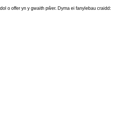
ol o offer yn y gwaith pŵer. Dyma ei fanylebau craidd: