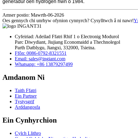
generadur oeri hydrogen hwn o 1984.
Amser postio: Mawrth-06-2026
Oes gennych chi unrhyw ofynion cynnyrch? Cysylltwch â ni nawr!
Y
Cyfeiriad: Adeilad Ffatri Rhif 1 o Electronig Modurol
Parc Diwydiant, Jiujiang Economaidd a Thechnolegol
Parth Datblygu, Jiangxi, 332000, Tsieina.
Ffôn: 0086-0792-8321551
Email:
sales@ingiant.com
Whatsapp: +86 13879297499
Amdanom Ni
Taith Ffatri
Ein Partner
Tystysgrif
Arddangosfa
Ein Cynhyrchion
Cylch Llithro