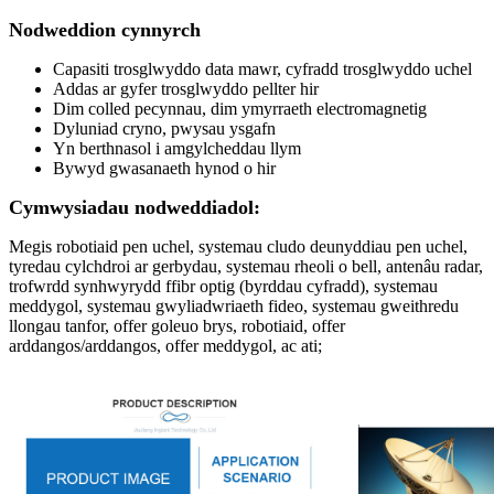
Nodweddion cynnyrch
Capasiti trosglwyddo data mawr, cyfradd trosglwyddo uchel
Addas ar gyfer trosglwyddo pellter hir
Dim colled pecynnau, dim ymyrraeth electromagnetig
Dyluniad cryno, pwysau ysgafn
Yn berthnasol i amgylcheddau llym
Bywyd gwasanaeth hynod o hir
Cymwysiadau nodweddiadol:
Megis robotiaid pen uchel, systemau cludo deunyddiau pen uchel,
tyredau cylchdroi ar gerbydau, systemau rheoli o bell, antenâu radar,
trofwrdd synhwyrydd ffibr optig (byrddau cyfradd), systemau
meddygol, systemau gwyliadwriaeth fideo, systemau gweithredu
llongau tanfor, offer goleuo brys, robotiaid, offer
arddangos/arddangos, offer meddygol, ac ati;