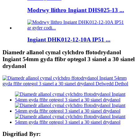
Modrwy llithro Ingiant DHS025-13 ...
Ingiant DHK012-12-10A IP51 ...
Diamedr allanol cymal cylchdro ffotodrydanol
Ingiant 54mm gyda ffibr optegol 3 sianel a 30 sianel
drydanol
Disgrifiad Byr: