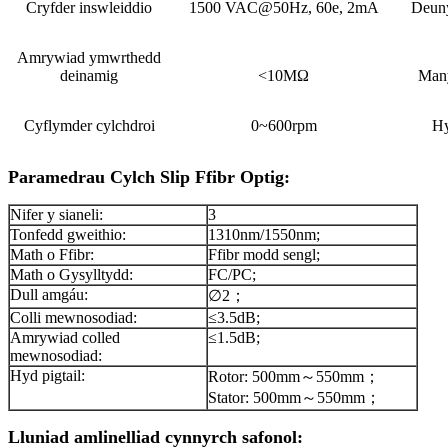
Cryfder inswleiddio
1500 VAC@50Hz, 60e, 2mA
Deuny
Amrywiad ymwrthedd
deinamig
<10MΩ
Many
Cyflymder cylchdroi
0~600rpm
Hy
Paramedrau Cylch Slip Ffibr Optig:
Nifer y sianeli:
3
Tonfedd gweithio:
1310nm/1550nm;
Math o Ffibr:
Ffibr modd sengl;
Math o Gysylltydd:
FC/PC;
Dull amgáu:
∅2；
Colli mewnosodiad:
≤3.5dB;
Amrywiad colled
≤1.5dB;
mewnosodiad:
Hyd pigtail:
Rotor: 500mm～550mm；
Stator: 500mm～550mm；
Lluniad amlinelliad cynnyrch safonol: