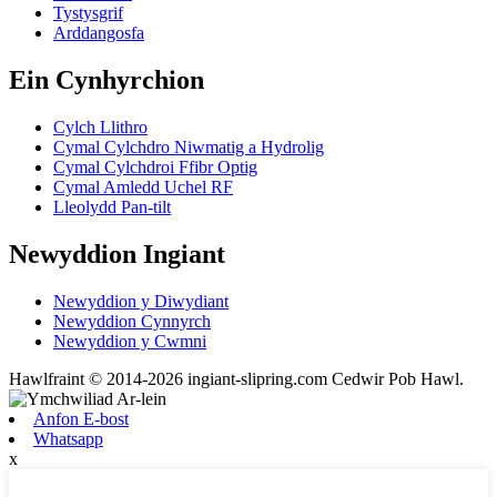
Tystysgrif
Arddangosfa
Ein Cynhyrchion
Cylch Llithro
Cymal Cylchdro Niwmatig a Hydrolig
Cymal Cylchdroi Ffibr Optig
Cymal Amledd Uchel RF
Lleolydd Pan-tilt
Newyddion Ingiant
Newyddion y Diwydiant
Newyddion Cynnyrch
Newyddion y Cwmni
Hawlfraint © 2014-2026 ingiant-slipring.com Cedwir Pob Hawl.
Anfon E-bost
Whatsapp
x