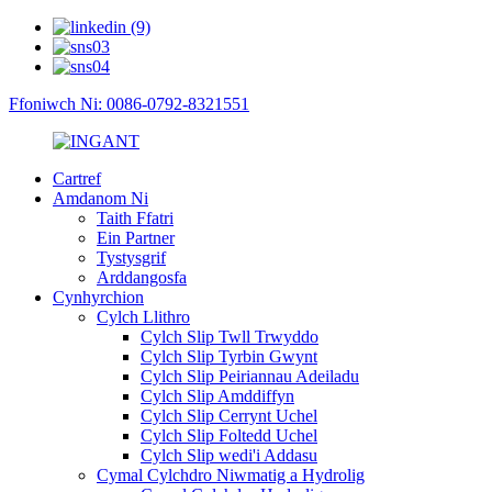
Ffoniwch Ni: 0086-0792-8321551
Cartref
Amdanom Ni
Taith Ffatri
Ein Partner
Tystysgrif
Arddangosfa
Cynhyrchion
Cylch Llithro
Cylch Slip Twll Trwyddo
Cylch Slip Tyrbin Gwynt
Cylch Slip Peiriannau Adeiladu
Cylch Slip Amddiffyn
Cylch Slip Cerrynt Uchel
Cylch Slip Foltedd Uchel
Cylch Slip wedi'i Addasu
Cymal Cylchdro Niwmatig a Hydrolig