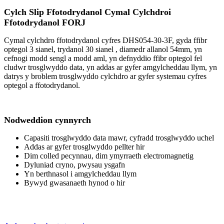
Cylch Slip Ffotodrydanol Cymal Cylchdroi
Ffotodrydanol FORJ
Cymal cylchdro ffotodrydanol cyfres DHS054-30-3F, gyda ffibr
optegol 3 sianel, trydanol 30 sianel
, diamedr allanol 54mm, yn
cefnogi modd sengl a modd aml, yn defnyddio ffibr optegol fel
cludwr trosglwyddo data, yn addas ar gyfer amgylcheddau llym, yn
datrys y broblem trosglwyddo cylchdro ar gyfer systemau cyfres
optegol a ffotodrydanol.
Nodweddion cynnyrch
Capasiti trosglwyddo data mawr, cyfradd trosglwyddo uchel
Addas ar gyfer trosglwyddo pellter hir
Dim colled pecynnau, dim ymyrraeth electromagnetig
Dyluniad cryno, pwysau ysgafn
Yn berthnasol i amgylcheddau llym
Bywyd gwasanaeth hynod o hir