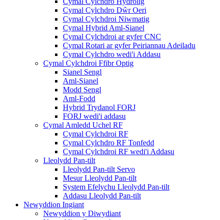
Cymal Cylchdro Hydrolig
Cymal Cylchdro Dŵr Oeri
Cymal Cylchdroi Niwmatig
Cymal Hybrid Aml-Sianel
Cymal Cylchdroi ar gyfer CNC
Cymal Rotari ar gyfer Peiriannau Adeiladu
Cymal Cylchdro wedi'i Addasu
Cymal Cylchdroi Ffibr Optig
Sianel Sengl
Aml-Sianel
Modd Sengl
Aml-Fodd
Hybrid Trydanol FORJ
FORJ wedi'i addasu
Cymal Amledd Uchel RF
Cymal Cylchdroi RF
Cymal Cylchdro RF Tonfedd
Cymal Cylchdroi RF wedi'i Addasu
Lleolydd Pan-tilt
Lleolydd Pan-tilt Servo
Mesur Lleolydd Pan-tilt
System Efelychu Lleolydd Pan-tilt
Addasu Lleolydd Pan-tilt
Newyddion Ingiant
Newyddion y Diwydiant