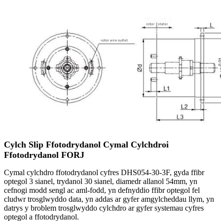
Cylch Slip Ffotodrydanol Cymal Cylchdroi
Ffotodrydanol FORJ
Cymal cylchdro ffotodrydanol cyfres DHS054-30-3F, gyda ffibr
optegol 3 sianel, trydanol 30 sianel, diamedr allanol 54mm, yn
cefnogi modd sengl ac aml-fodd, yn defnyddio ffibr optegol fel
cludwr trosglwyddo data, yn addas ar gyfer amgylcheddau llym, yn
datrys y broblem trosglwyddo cylchdro ar gyfer systemau cyfres
optegol a ffotodrydanol.