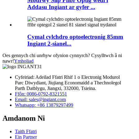
Modrwy Slip Ffibr Optig wedi'i
Addasu Ingiant ar gyfer ...
Cymal cylchdro optoelectronig 85mm
Ingiant 2-sianel...
Oes gennych chi unrhyw ofynion cynnyrch? Cysylltwch â ni
nawr!
Ymholiad
Cyfeiriad: Adeilad Ffatri Rhif 1 o Electronig Modurol
Parc Diwydiant, Jiujiang Economaidd a Thechnolegol
Parth Datblygu, Jiangxi, 332000, Tsieina.
Ffôn: 0086-0792-8321551
Email:
sales@ingiant.com
Whatsapp: +86 13879297499
Amdanom Ni
Taith Ffatri
Ein Partner