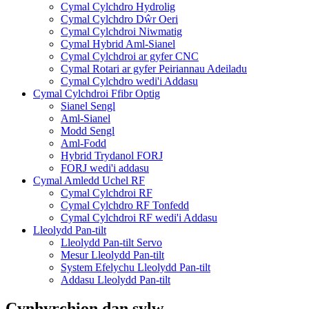
Cymal Cylchdro Hydrolig
Cymal Cylchdro Dŵr Oeri
Cymal Cylchdroi Niwmatig
Cymal Hybrid Aml-Sianel
Cymal Cylchdroi ar gyfer CNC
Cymal Rotari ar gyfer Peiriannau Adeiladu
Cymal Cylchdro wedi'i Addasu
Cymal Cylchdroi Ffibr Optig
Sianel Sengl
Aml-Sianel
Modd Sengl
Aml-Fodd
Hybrid Trydanol FORJ
FORJ wedi'i addasu
Cymal Amledd Uchel RF
Cymal Cylchdroi RF
Cymal Cylchdro RF Tonfedd
Cymal Cylchdroi RF wedi'i Addasu
Lleolydd Pan-tilt
Lleolydd Pan-tilt Servo
Mesur Lleolydd Pan-tilt
System Efelychu Lleolydd Pan-tilt
Addasu Lleolydd Pan-tilt
Cynhyrchion dan sylw