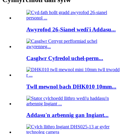
Awyrofod 26-Sianel wedi'i Addasu...
Casglwr Cyfredol uchel-perm...
Twll mewnol bach DHK010 10mm...
Addasu'n arbennig gan Ingiant...