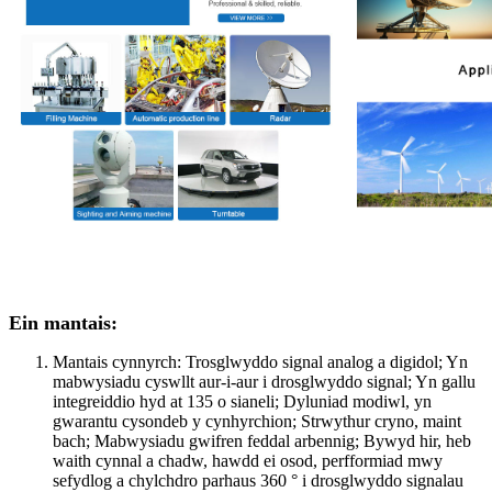
Ein mantais:
Mantais cynnyrch: Trosglwyddo signal analog a digidol; Yn
mabwysiadu cyswllt aur-i-aur i drosglwyddo signal; Yn gallu
integreiddio hyd at 135 o sianeli; Dyluniad modiwl, yn
gwarantu cysondeb y cynhyrchion; Strwythur cryno, maint
bach; Mabwysiadu gwifren feddal arbennig; Bywyd hir, heb
waith cynnal a chadw, hawdd ei osod, perfformiad mwy
sefydlog a chylchdro parhaus 360 ° i drosglwyddo signalau