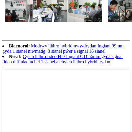
Blaenorol:
Modrwy llithro hybrid nwy-drydan Ingiant 99mm
gyda 1 sianel niwmatig, 3 sianel pŵer a signal 16 sianel
Nesaf:
Cylch llithro fideo HD Ingiant OD 56mm gyda signal
fideo diffiniad uchel 1 sianel a chylch llithro hybrid trydan