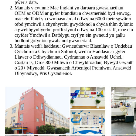
pŵer a data.
Mantais y cwmni: Mae Ingiant yn darparu gwasanaethau
OEM ac ODM ar gyfer brandiau a chwsmeriaid byd-enwog,
mae ein ffatri yn cwmpasu ardal o fwy na 6000 metr sgwâr o
ofod ymchwil a chynhyrchu gwyddonol a chyda thîm dylunio
a gweithgynhyrchu proffesiynol o fwy na 100 o staff, mae ein
cryfder Ymchwil a Datblygu cryf yn ein gwneud yn gallu
bodloni gofynion gwahanol gwsmeriaid.
Mantais wedi'i haddasu: Gwneuthurwr Blaenllaw o Undebau
Cylchdroi a Chylchdroi Safonol, wedi'u Haddasu ar gyfer
Llawer o Ddiwydiannau. Cydrannau o Ansawdd Uchel,
Costau Is, Dros 800 Miliwn o Chwyldroadau, Bywyd Gwaith
o 20+ Mlynedd, Gwasanaeth Arbenigol Premiwm, Ansawdd
Dibynadwy, Pris Cystadleuol.