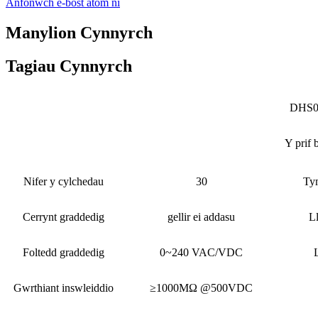
Anfonwch e-bost atom ni
Manylion Cynnyrch
Tagiau Cynnyrch
DHS0
Y prif 
Nifer y cylchedau
30
Ty
Cerrynt graddedig
gellir ei addasu
Ll
Foltedd graddedig
0~240 VAC/VDC
Gwrthiant inswleiddio
≥1000MΩ @500VDC