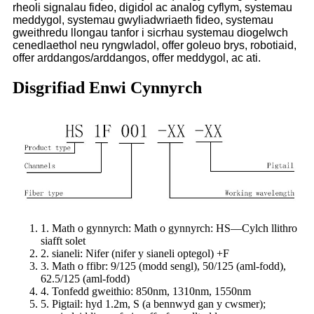
rheoli signalau fideo, digidol ac analog cyflym, systemau
meddygol, systemau gwyliadwriaeth fideo, systemau
gweithredu llongau tanfor i sicrhau systemau diogelwch
cenedlaethol neu ryngwladol, offer goleuo brys, robotiaid,
offer arddangos/arddangos, offer meddygol, ac ati.
Disgrifiad Enwi Cynnyrch
1. Math o gynnyrch: Math o gynnyrch: HS—Cylch llithro
siafft solet
2. sianeli: Nifer (nifer y sianeli optegol) +F
3. Math o ffibr: 9/125 (modd sengl), 50/125 (aml-fodd),
62.5/125 (aml-fodd)
4. Tonfedd gweithio: 850nm, 1310nm, 1550nm
5. Pigtail: hyd 1.2m, S (a bennwyd gan y cwsmer);