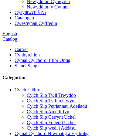
Newyddion Cynnyrch
Newyddion y Cwmni
Cysylltwch â Ni
Catalogau
Cwestiynau Cyffredin
English
Catalog
Cartref
Cynhyrchion
Cymal Cylchdroi Ffibr Optig
Sianel Sengl
Categorïau
Cylch Llithro
Cylch Slip Twll Trwyddo
Cylch Slip Tyrbin Gwynt
Cylch Slip Peiriannau Adeiladu
Cylch Slip Amddiffyn
Cylch Slip Cerrynt Uchel
Cylch Slip Foltedd Uchel
Cylch Slip wedi'i Addasu
Cymal Cylchdro Niwmatig a Hydrolig