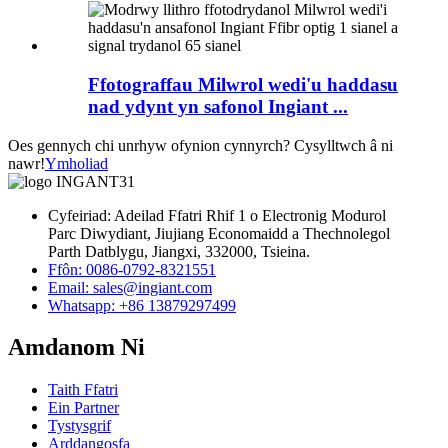
Ffotograffau Milwrol wedi'u haddasu
nad ydynt yn safonol Ingiant ...
Oes gennych chi unrhyw ofynion cynnyrch? Cysylltwch â ni
nawr!
Ymholiad
Cyfeiriad: Adeilad Ffatri Rhif 1 o Electronig Modurol
Parc Diwydiant, Jiujiang Economaidd a Thechnolegol
Parth Datblygu, Jiangxi, 332000, Tsieina.
Ffôn: 0086-0792-8321551
Email:
sales@ingiant.com
Whatsapp: +86 13879297499
Amdanom Ni
Taith Ffatri
Ein Partner
Tystysgrif
Arddangosfa