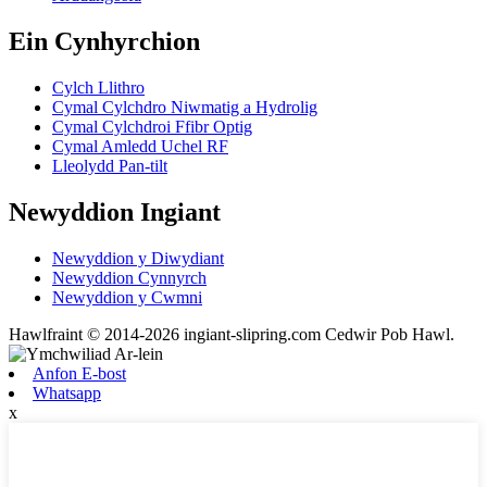
Ein Cynhyrchion
Cylch Llithro
Cymal Cylchdro Niwmatig a Hydrolig
Cymal Cylchdroi Ffibr Optig
Cymal Amledd Uchel RF
Lleolydd Pan-tilt
Newyddion Ingiant
Newyddion y Diwydiant
Newyddion Cynnyrch
Newyddion y Cwmni
Hawlfraint © 2014-2026 ingiant-slipring.com Cedwir Pob Hawl.
Anfon E-bost
Whatsapp
x