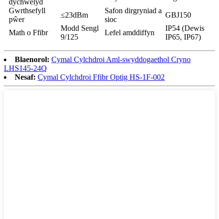
dychwelyd
Gwrthsefyll
Safon dirgryniad a
≤23dBm
GBJ150
pŵer
sioc
Modd Sengl
IP54 (Dewis
Math o Ffibr
Lefel amddiffyn
9/125
IP65, IP67)
Blaenorol:
Cymal Cylchdroi Aml-swyddogaethol Cryno
LHS145-24Q
Nesaf:
Cymal Cylchdroi Ffibr Optig HS-1F-002