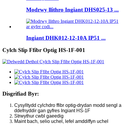
Modrwy llithro Ingiant DHS025-13 ...
Ingiant DHK012-12-10A IP51 ...
Cylch Slip Ffibr Optig HS-1F-001
Disgrifiad Byr:
Cysylltydd cylchdro ffibr optig-drydan modd sengl a
ddefnyddir gan gyfres Ingiant HS-1F
Strwythur cwbl gaeedig
Maint bach, selio uchel, lefel amddiffyn uchel