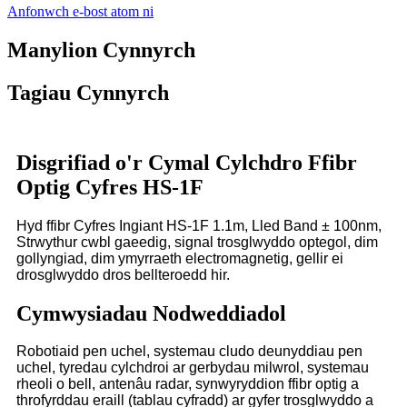
Anfonwch e-bost atom ni
Manylion Cynnyrch
Tagiau Cynnyrch
Disgrifiad o'r Cymal Cylchdro Ffibr
Optig Cyfres HS-1F
Hyd ffibr Cyfres Ingiant HS-1F 1.1m, Lled Band ± 100nm,
Strwythur cwbl gaeedig, signal trosglwyddo optegol, dim
gollyngiad, dim ymyrraeth electromagnetig, gellir ei
drosglwyddo dros bellteroedd hir.
Cymwysiadau Nodweddiadol
Robotiaid pen uchel, systemau cludo deunyddiau pen
uchel, tyredau cylchdroi ar gerbydau milwrol, systemau
rheoli o bell, antenâu radar, synwyryddion ffibr optig a
throfyrddau eraill (tablau cyfradd) ar gyfer trosglwyddo a