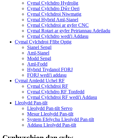
Cymal Cylchdro Hydrolig
Cymal Cylchdro Dŵr Oeri
Cymal Cylchdroi Niwmatig
Cymal Hybrid Aml-Sianel
Cymal Cylchdroi ar gyfer CNC
Cymal Rotari ar gyfer Peiriannau Adeiladu
Cymal Cylchdro wedi'i Addasu
Cymal Cylchdroi Ffibr Optig
Sianel Sengl
Aml-Sianel
Modd Sengl
Aml-Fodd
Hybrid Trydanol FORJ
FORJ wedi'i addasu
Cymal Amledd Uchel RF
Cymal Cylchdroi RF
Cymal Cylchdro RF Tonfedd
Cymal Cylchdroi RF wedi'i Addasu
Lleolydd Pan-tilt
Lleolydd Pan-tilt Servo
Mesur Lleolydd Pan-tilt
System Efelychu Lleolydd Pan-tilt
Addasu Lleolydd Pan-tilt
Cynhyrchion dan sylw