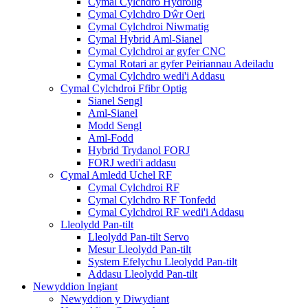
Cymal Cylchdro Hydrolig
Cymal Cylchdro Dŵr Oeri
Cymal Cylchdroi Niwmatig
Cymal Hybrid Aml-Sianel
Cymal Cylchdroi ar gyfer CNC
Cymal Rotari ar gyfer Peiriannau Adeiladu
Cymal Cylchdro wedi'i Addasu
Cymal Cylchdroi Ffibr Optig
Sianel Sengl
Aml-Sianel
Modd Sengl
Aml-Fodd
Hybrid Trydanol FORJ
FORJ wedi'i addasu
Cymal Amledd Uchel RF
Cymal Cylchdroi RF
Cymal Cylchdro RF Tonfedd
Cymal Cylchdroi RF wedi'i Addasu
Lleolydd Pan-tilt
Lleolydd Pan-tilt Servo
Mesur Lleolydd Pan-tilt
System Efelychu Lleolydd Pan-tilt
Addasu Lleolydd Pan-tilt
Newyddion Ingiant
Newyddion y Diwydiant