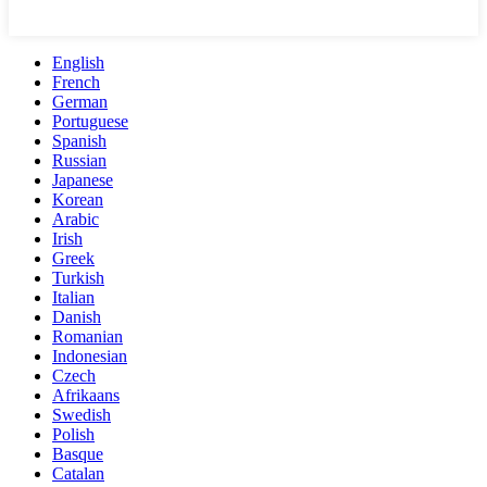
English
French
German
Portuguese
Spanish
Russian
Japanese
Korean
Arabic
Irish
Greek
Turkish
Italian
Danish
Romanian
Indonesian
Czech
Afrikaans
Swedish
Polish
Basque
Catalan