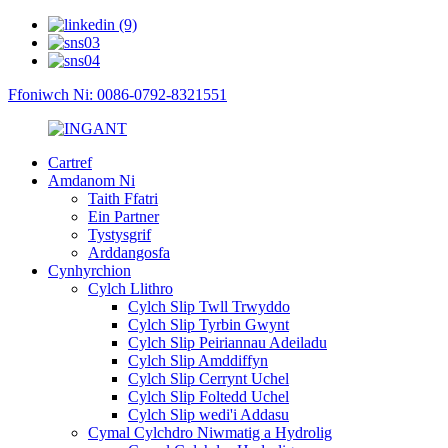
Ffoniwch Ni: 0086-0792-8321551
Cartref
Amdanom Ni
Taith Ffatri
Ein Partner
Tystysgrif
Arddangosfa
Cynhyrchion
Cylch Llithro
Cylch Slip Twll Trwyddo
Cylch Slip Tyrbin Gwynt
Cylch Slip Peiriannau Adeiladu
Cylch Slip Amddiffyn
Cylch Slip Cerrynt Uchel
Cylch Slip Foltedd Uchel
Cylch Slip wedi'i Addasu
Cymal Cylchdro Niwmatig a Hydrolig