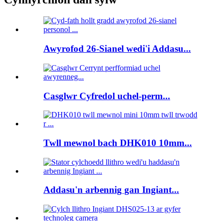
Awyrofod 26-Sianel wedi'i Addasu...
Casglwr Cyfredol uchel-perm...
Twll mewnol bach DHK010 10mm...
Addasu'n arbennig gan Ingiant...