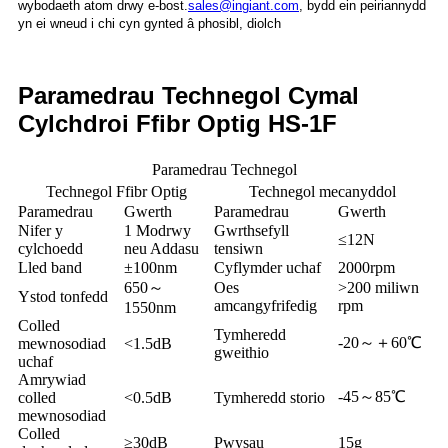
wybodaeth atom drwy e-bost.
sales@ingiant.com
, bydd ein peiriannydd
yn ei wneud i chi cyn gynted â phosibl, diolch
Paramedrau Technegol Cymal
Cylchdroi Ffibr Optig HS-1F
Paramedrau Technegol
Technegol Ffibr Optig
Technegol mecanyddol
Paramedrau
Gwerth
Paramedrau
Gwerth
Nifer y
1 Modrwy
Gwrthsefyll
≤12N
cylchoedd
neu Addasu
tensiwn
Lled band
±100nm
Cyflymder uchaf
2000rpm
650～
Oes
>200 miliwn
Ystod tonfedd
amcangyfrifedig
rpm
1550nm
Colled
Tymheredd
-20～＋60℃
mewnosodiad
<1.5dB
gweithio
uchaf
Amrywiad
-45～85℃
colled
<0.5dB
Tymheredd storio
mewnosodiad
Colled
≥30dB
Pwysau
15g