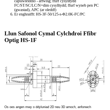
capsiwleiddio - arfwisg; ffurf cysylltydd
FC/ST/SC/LC/N=dim cysylltydd; ffurf wyneb pen PC
(gwastad), APC (ar oleddf)
Er enghraifft: HS-3F-50/125-s-Φ2.0K-FC/PC
Llun Safonol Cymal Cylchdroi Ffibr
Optig HS-1F
Os oes angen mwy o ddyluniad 2D neu 3D arnoch, anfonwch