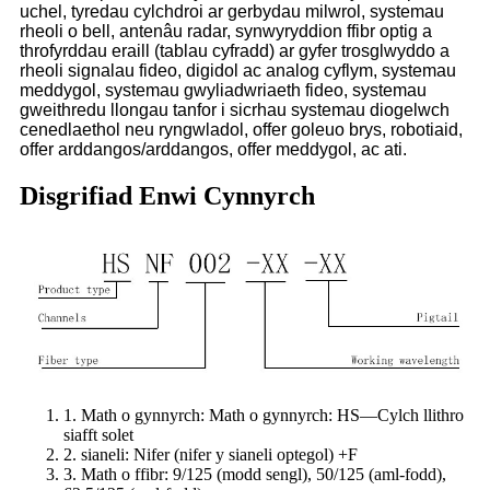
uchel, tyredau cylchdroi ar gerbydau milwrol, systemau
rheoli o bell, antenâu radar, synwyryddion ffibr optig a
throfyrddau eraill (tablau cyfradd) ar gyfer trosglwyddo a
rheoli signalau fideo, digidol ac analog cyflym, systemau
meddygol, systemau gwyliadwriaeth fideo, systemau
gweithredu llongau tanfor i sicrhau systemau diogelwch
cenedlaethol neu ryngwladol, offer goleuo brys, robotiaid,
offer arddangos/arddangos, offer meddygol, ac ati.
Disgrifiad Enwi Cynnyrch
1. Math o gynnyrch: Math o gynnyrch: HS—Cylch llithro
siafft solet
2. sianeli: Nifer (nifer y sianeli optegol) +F
3. Math o ffibr: 9/125 (modd sengl), 50/125 (aml-fodd),