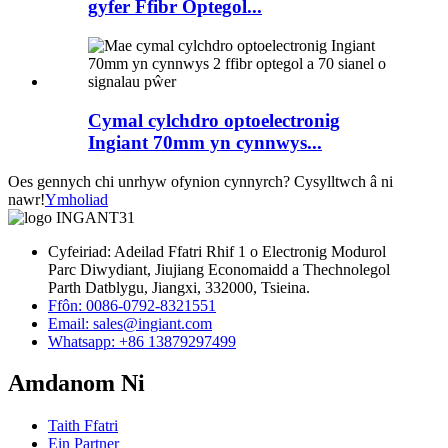
gyfer Ffibr Optegol...
Cymal cylchdro optoelectronig
Ingiant 70mm yn cynnwys...
Oes gennych chi unrhyw ofynion cynnyrch? Cysylltwch â ni
nawr!
Ymholiad
Cyfeiriad: Adeilad Ffatri Rhif 1 o Electronig Modurol
Parc Diwydiant, Jiujiang Economaidd a Thechnolegol
Parth Datblygu, Jiangxi, 332000, Tsieina.
Ffôn: 0086-0792-8321551
Email:
sales@ingiant.com
Whatsapp: +86 13879297499
Amdanom Ni
Taith Ffatri
Ein Partner