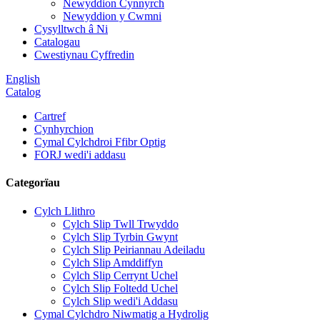
Newyddion Cynnyrch
Newyddion y Cwmni
Cysylltwch â Ni
Catalogau
Cwestiynau Cyffredin
English
Catalog
Cartref
Cynhyrchion
Cymal Cylchdroi Ffibr Optig
FORJ wedi'i addasu
Categorïau
Cylch Llithro
Cylch Slip Twll Trwyddo
Cylch Slip Tyrbin Gwynt
Cylch Slip Peiriannau Adeiladu
Cylch Slip Amddiffyn
Cylch Slip Cerrynt Uchel
Cylch Slip Foltedd Uchel
Cylch Slip wedi'i Addasu
Cymal Cylchdro Niwmatig a Hydrolig