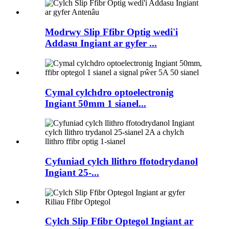
Modrwy Slip Ffibr Optig wedi'i
Addasu Ingiant ar gyfer ...
Cymal cylchdro optoelectronig
Ingiant 50mm 1 sianel...
Cyfuniad cylch llithro ffotodrydanol
Ingiant 25-...
Cylch Slip Ffibr Optegol Ingiant ar