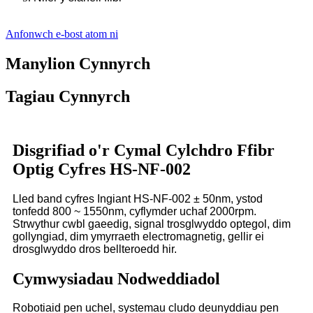
Anfonwch e-bost atom ni
Manylion Cynnyrch
Tagiau Cynnyrch
Disgrifiad o'r Cymal Cylchdro Ffibr
Optig Cyfres HS-NF-002
Lled band cyfres Ingiant HS-NF-002 ± 50nm, ystod
tonfedd 800 ~ 1550nm, cyflymder uchaf 2000rpm.
Strwythur cwbl gaeedig, signal trosglwyddo optegol, dim
gollyngiad, dim ymyrraeth electromagnetig, gellir ei
drosglwyddo dros bellteroedd hir.
Cymwysiadau Nodweddiadol
Robotiaid pen uchel, systemau cludo deunyddiau pen