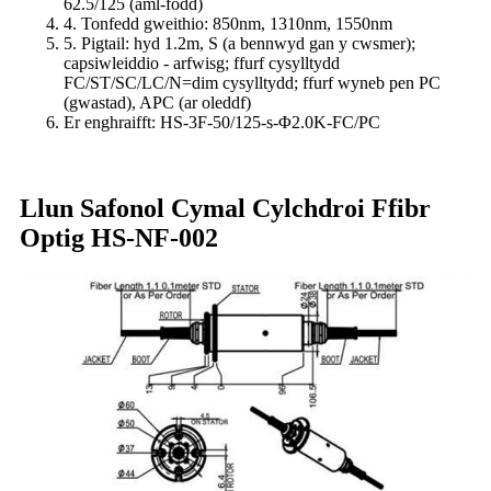
62.5/125 (aml-fodd)
4. Tonfedd gweithio: 850nm, 1310nm, 1550nm
5. Pigtail: hyd 1.2m, S (a bennwyd gan y cwsmer);
capsiwleiddio - arfwisg; ffurf cysylltydd
FC/ST/SC/LC/N=dim cysylltydd; ffurf wyneb pen PC
(gwastad), APC (ar oleddf)
Er enghraifft: HS-3F-50/125-s-Φ2.0K-FC/PC
Llun Safonol Cymal Cylchdroi Ffibr
Optig HS-NF-002