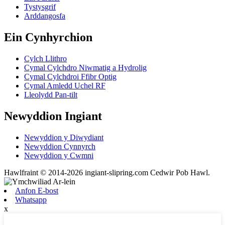
Tystysgrif
Arddangosfa
Ein Cynhyrchion
Cylch Llithro
Cymal Cylchdro Niwmatig a Hydrolig
Cymal Cylchdroi Ffibr Optig
Cymal Amledd Uchel RF
Lleolydd Pan-tilt
Newyddion Ingiant
Newyddion y Diwydiant
Newyddion Cynnyrch
Newyddion y Cwmni
Hawlfraint © 2014-2026 ingiant-slipring.com Cedwir Pob Hawl.
Anfon E-bost
Whatsapp
x