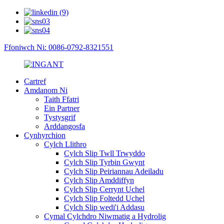
Ffoniwch Ni: 0086-0792-8321551
Cartref
Amdanom Ni
Taith Ffatri
Ein Partner
Tystysgrif
Arddangosfa
Cynhyrchion
Cylch Llithro
Cylch Slip Twll Trwyddo
Cylch Slip Tyrbin Gwynt
Cylch Slip Peiriannau Adeiladu
Cylch Slip Amddiffyn
Cylch Slip Cerrynt Uchel
Cylch Slip Foltedd Uchel
Cylch Slip wedi'i Addasu
Cymal Cylchdro Niwmatig a Hydrolig