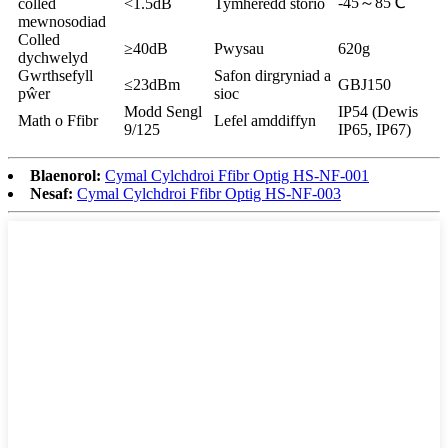
-45～85℃
colled
<1.5dB
Tymheredd storio
mewnosodiad
Colled
≥40dB
Pwysau
620g
dychwelyd
Gwrthsefyll
Safon dirgryniad a
≤23dBm
GBJ150
pŵer
sioc
Modd Sengl
IP54 (Dewis
Math o Ffibr
Lefel amddiffyn
9/125
IP65, IP67)
Blaenorol:
Cymal Cylchdroi Ffibr Optig HS-NF-001
Nesaf:
Cymal Cylchdroi Ffibr Optig HS-NF-003