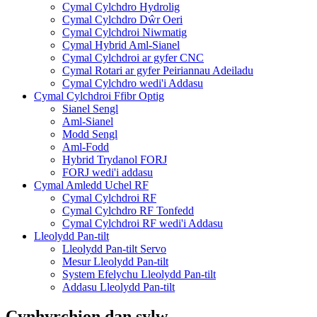
Cymal Cylchdro Hydrolig
Cymal Cylchdro Dŵr Oeri
Cymal Cylchdroi Niwmatig
Cymal Hybrid Aml-Sianel
Cymal Cylchdroi ar gyfer CNC
Cymal Rotari ar gyfer Peiriannau Adeiladu
Cymal Cylchdro wedi'i Addasu
Cymal Cylchdroi Ffibr Optig
Sianel Sengl
Aml-Sianel
Modd Sengl
Aml-Fodd
Hybrid Trydanol FORJ
FORJ wedi'i addasu
Cymal Amledd Uchel RF
Cymal Cylchdroi RF
Cymal Cylchdro RF Tonfedd
Cymal Cylchdroi RF wedi'i Addasu
Lleolydd Pan-tilt
Lleolydd Pan-tilt Servo
Mesur Lleolydd Pan-tilt
System Efelychu Lleolydd Pan-tilt
Addasu Lleolydd Pan-tilt
Cynhyrchion dan sylw