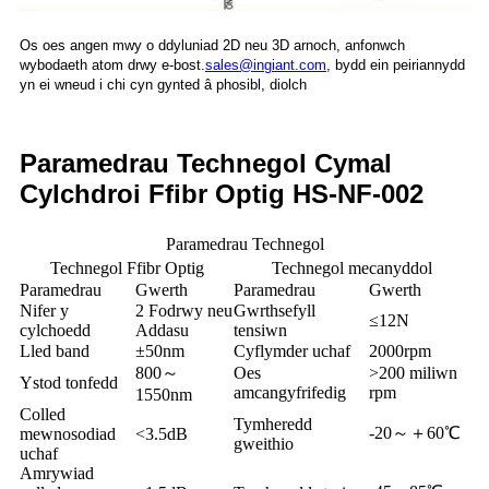
Os oes angen mwy o ddyluniad 2D neu 3D arnoch, anfonwch
wybodaeth atom drwy e-bost.
sales@ingiant.com
, bydd ein peiriannydd
yn ei wneud i chi cyn gynted â phosibl, diolch
Paramedrau Technegol Cymal
Cylchdroi Ffibr Optig HS-NF-002
Paramedrau Technegol
Technegol Ffibr Optig
Technegol mecanyddol
Paramedrau
Gwerth
Paramedrau
Gwerth
Nifer y
2 Fodrwy neu
Gwrthsefyll
≤12N
cylchoedd
Addasu
tensiwn
Lled band
±50nm
Cyflymder uchaf
2000rpm
800～
Oes
>200 miliwn
Ystod tonfedd
amcangyfrifedig
rpm
1550nm
Colled
Tymheredd
-20～＋60℃
mewnosodiad
<3.5dB
gweithio
uchaf
Amrywiad