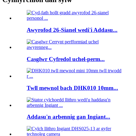
Awyrofod 26-Sianel wedi'i Addasu...
Casglwr Cyfredol uchel-perm...
Twll mewnol bach DHK010 10mm...
Addasu'n arbennig gan Ingiant...