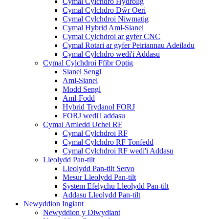
Cymal Cylchdro Hydrolig
Cymal Cylchdro Dŵr Oeri
Cymal Cylchdroi Niwmatig
Cymal Hybrid Aml-Sianel
Cymal Cylchdroi ar gyfer CNC
Cymal Rotari ar gyfer Peiriannau Adeiladu
Cymal Cylchdro wedi'i Addasu
Cymal Cylchdroi Ffibr Optig
Sianel Sengl
Aml-Sianel
Modd Sengl
Aml-Fodd
Hybrid Trydanol FORJ
FORJ wedi'i addasu
Cymal Amledd Uchel RF
Cymal Cylchdroi RF
Cymal Cylchdro RF Tonfedd
Cymal Cylchdroi RF wedi'i Addasu
Lleolydd Pan-tilt
Lleolydd Pan-tilt Servo
Mesur Lleolydd Pan-tilt
System Efelychu Lleolydd Pan-tilt
Addasu Lleolydd Pan-tilt
Newyddion Ingiant
Newyddion y Diwydiant