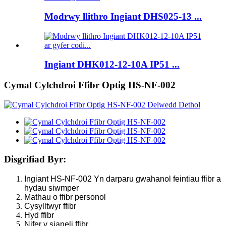
Modrwy llithro Ingiant DHS025-13 ...
Ingiant DHK012-12-10A IP51 ...
Cymal Cylchdroi Ffibr Optig HS-NF-002
Disgrifiad Byr:
Ingiant HS-NF-002 Yn darparu gwahanol feintiau ffibr a
hydau siwmper
Mathau o ffibr personol
Cysylltwyr ffibr
Hyd ffibr
Nifer y sianeli ffibr